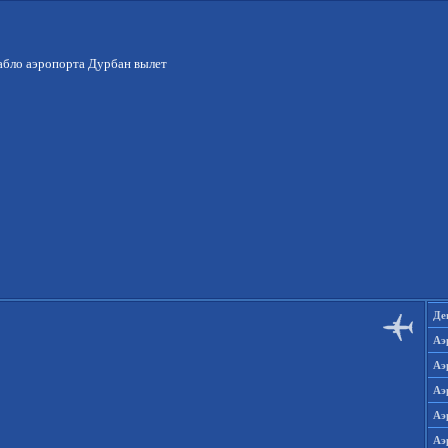
табло аэропорта Дурбан вылет
Де
Аэ
Аэ
Аэ
Аэ
Аэ