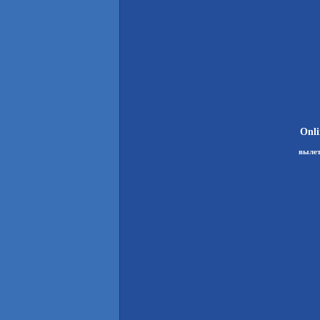
Onli
вылет