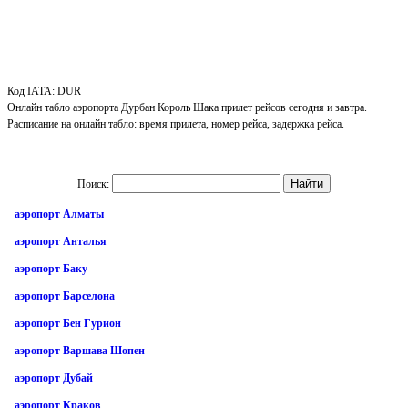
Код IATA: DUR
Онлайн табло аэропорта Дурбан Король Шака прилет рейсов сегодня и завтра.
Расписание на онлайн табло: время прилета, номер рейса, задержка рейса.
Поиск:
аэропорт Алматы
аэропорт Анталья
аэропорт Баку
аэропорт Барселона
аэропорт Бен Гурион
аэропорт Варшава Шопен
аэропорт Дубай
аэропорт Краков