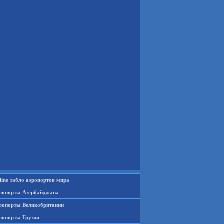
line табло аэропортов мира
ропорты Азербайджана
ропорты Великобритании
ропорты Грузии