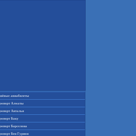
шёвые авиабилеты
ропорт Алматы
ропорт Анталья
ропорт Баку
ропорт Барселона
ропорт Бен Гурион