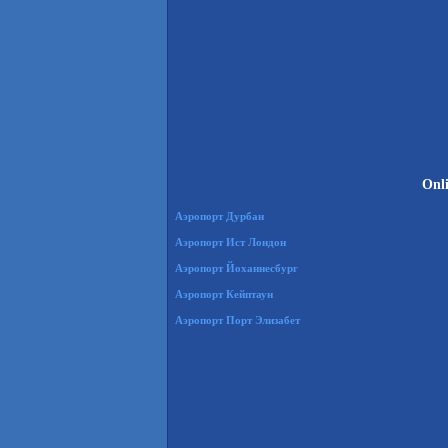
Onl
Аэропорт Дурбан
Аэропорт Ист Лондон
Аэропорт Йоханнесбург
Аэропорт Кейптаун
Аэропорт Порт Элизабет