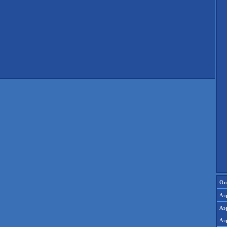
On
Аэ
Аэ
Аэ