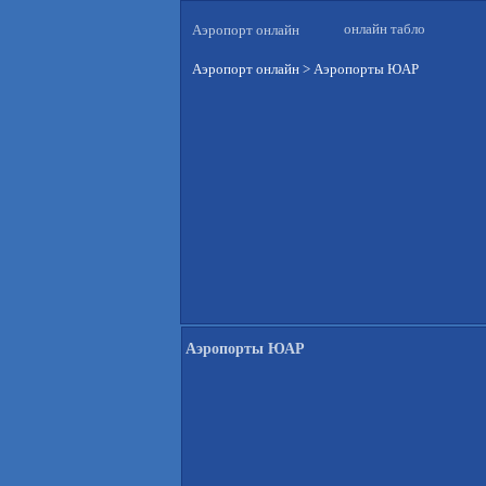
онлайн табло
Аэропорт онлайн
Аэропорт онлайн
>
Аэропорты ЮАР
Аэропорты ЮАР