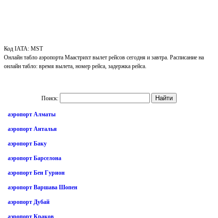
Код IATA: MST
Онлайн табло аэропорта Маастрихт вылет рейсов сегодня и завтра. Расписание на
онлайн табло: время вылета, номер рейса, задержка рейса.
Поиск:
аэропорт Алматы
аэропорт Анталья
аэропорт Баку
аэропорт Барселона
аэропорт Бен Гурион
аэропорт Варшава Шопен
аэропорт Дубай
аэропорт Краков