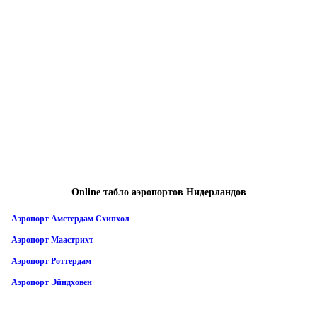
Online табло аэропортов Нидерландов
Аэропорт Амстердам Схипхол
Аэропорт Маастрихт
Аэропорт Роттердам
Аэропорт Эйндховен