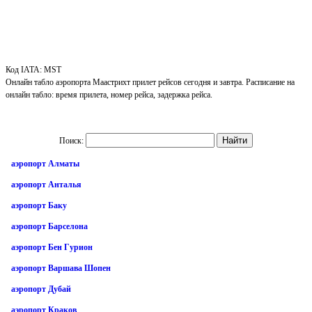
Код IATA: MST
Онлайн табло аэропорта Маастрихт прилет рейсов сегодня и завтра. Расписание на
онлайн табло: время прилета, номер рейса, задержка рейса.
Поиск:
аэропорт Алматы
аэропорт Анталья
аэропорт Баку
аэропорт Барселона
аэропорт Бен Гурион
аэропорт Варшава Шопен
аэропорт Дубай
аэропорт Краков