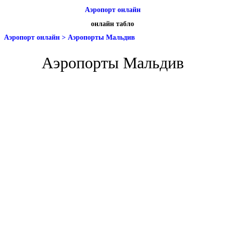
Аэропорт онлайн
онлайн табло
Аэропорт онлайн
>
Аэропорты Мальдив
Аэропорты Мальдив