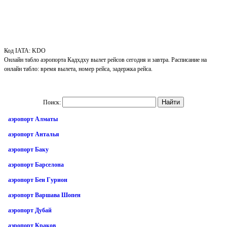
Код IATA: KDO
Онлайн табло аэропорта Кадхдху вылет рейсов сегодня и завтра. Расписание на
онлайн табло: время вылета, номер рейса, задержка рейса.
Поиск:
аэропорт Алматы
аэропорт Анталья
аэропорт Баку
аэропорт Барселона
аэропорт Бен Гурион
аэропорт Варшава Шопен
аэропорт Дубай
аэропорт Краков