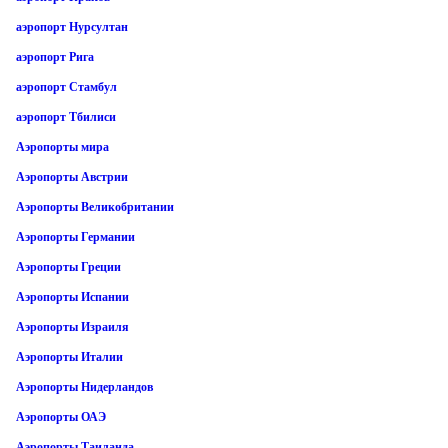
аэропорт Нурсултан
аэропорт Рига
аэропорт Стамбул
аэропорт Тбилиси
Аэропорты мира
Аэропорты Австрии
Аэропорты Великобритании
Аэропорты Германии
Аэропорты Греции
Аэропорты Испании
Аэропорты Израиля
Аэропорты Италии
Аэропорты Нидерландов
Аэропорты ОАЭ
Аэропорты Таиланда