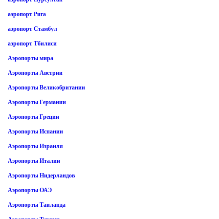
аэропорт Рига
аэропорт Стамбул
аэропорт Тбилиси
Аэропорты мира
Аэропорты Австрии
Аэропорты Великобритании
Аэропорты Германии
Аэропорты Греции
Аэропорты Испании
Аэропорты Израиля
Аэропорты Италии
Аэропорты Нидерландов
Аэропорты ОАЭ
Аэропорты Таиланда