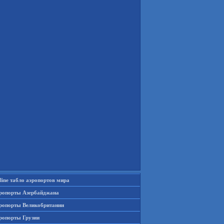
line табло аэропортов мира
ропорты Азербайджана
ропорты Великобритании
ропорты Грузии