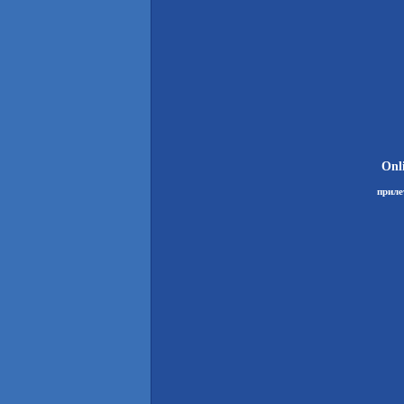
Onl
приле