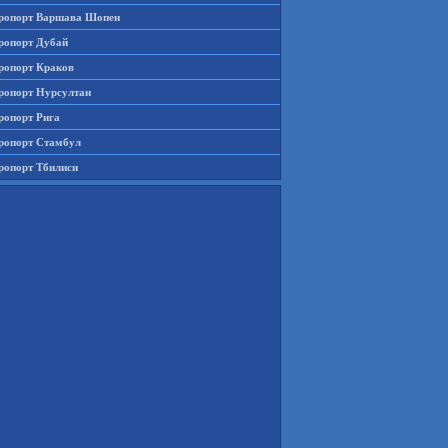
ропорт Варшава Шопен
ропорт Дубай
ропорт Краков
ропорт Нурсултан
ропорт Рига
ропорт Стамбул
ропорт Тбилиси