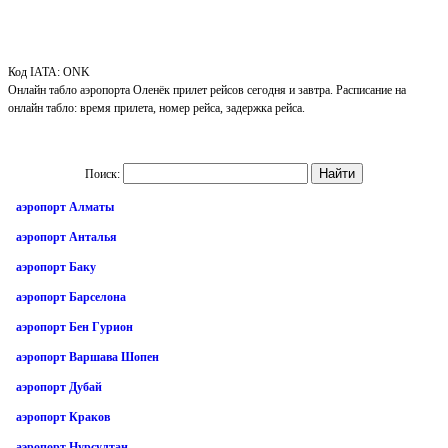
Код IATA: ONK
Онлайн табло аэропорта Оленёк прилет рейсов сегодня и завтра. Расписание на
онлайн табло: время прилета, номер рейса, задержка рейса.
Поиск:
аэропорт Алматы
аэропорт Анталья
аэропорт Баку
аэропорт Барселона
аэропорт Бен Гурион
аэропорт Варшава Шопен
аэропорт Дубай
аэропорт Краков
аэропорт Нурсултан