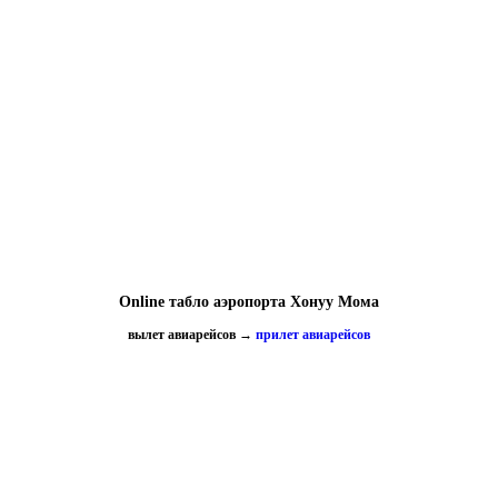
Online табло аэропорта Хонуу Мома
вылет авиарейсов
→
прилет авиарейсов