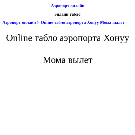
Аэропорт онлайн
онлайн табло
Аэропорт онлайн
>
Online табло аэропорта Хонуу Мома вылет
Online табло аэропорта Хонуу
Мома вылет