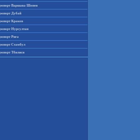
ропорт Варшава Шопен
ропорт Дубай
ропорт Краков
ропорт Нурсултан
ропорт Рига
ропорт Стамбул
ропорт Тбилиси