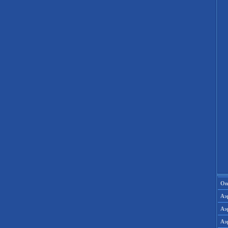
On
Аэ
Аэ
Аэ