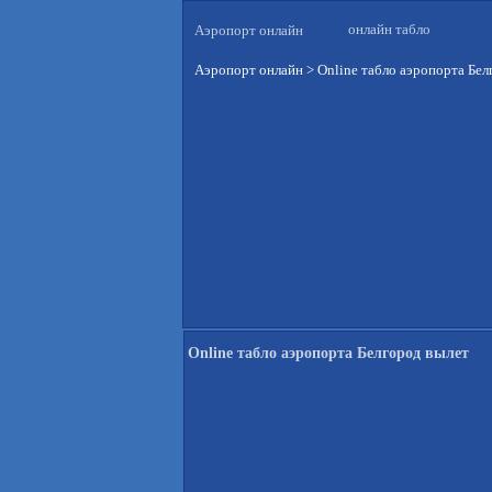
онлайн табло
Аэропорт онлайн
Аэропорт онлайн
>
Online табло аэропорта Бел
Online табло аэропорта Белгород вылет