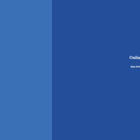
Onli
вылет