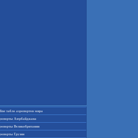
line табло аэропортов мира
ропорты Азербайджана
ропорты Великобритании
ропорты Грузии