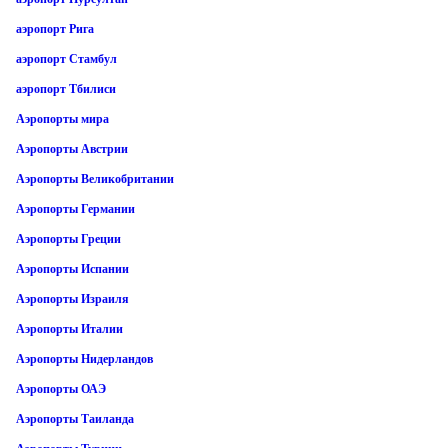
аэропорт Рига
аэропорт Стамбул
аэропорт Тбилиси
Аэропорты мира
Аэропорты Австрии
Аэропорты Великобритании
Аэропорты Германии
Аэропорты Греции
Аэропорты Испании
Аэропорты Израиля
Аэропорты Италии
Аэропорты Нидерландов
Аэропорты ОАЭ
Аэропорты Таиланда