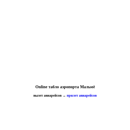
Online табло аэропорта Мальмё
вылет авиарейсов
→
прилет авиарейсов