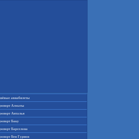
шёвые авиабилеты
ропорт Алматы
ропорт Анталья
ропорт Баку
ропорт Барселона
ропорт Бен Гурион