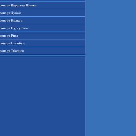
ропорт Варшава Шопен
ропорт Дубай
ропорт Краков
ропорт Нурсултан
ропорт Рига
ропорт Стамбул
ропорт Тбилиси