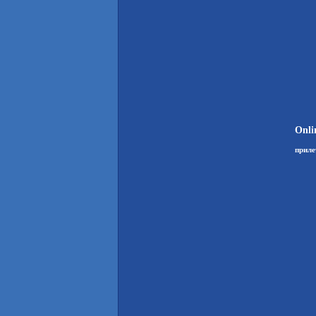
Onli
приле