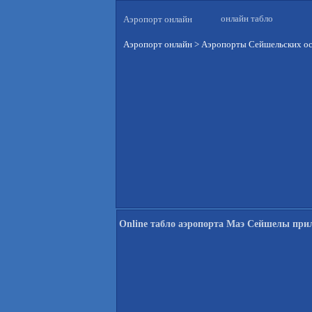
онлайн табло
Аэропорт онлайн
Аэропорт онлайн
>
Аэропорты Сейшельских о
Online табло аэропорта Маэ Сейшелы при