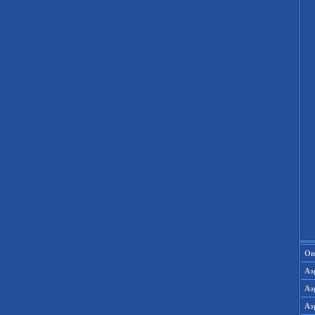
On
Аэ
Аэ
Аэ