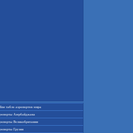
line табло аэропортов мира
ропорты Азербайджана
ропорты Великобритании
ропорты Грузии