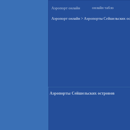
онлайн табло
Аэропорт онлайн
Аэропорт онлайн
>
Аэропорты Сейшельских о
Аэропорты Сейшельских островов