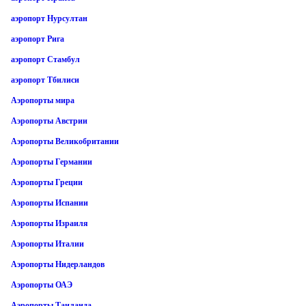
аэропорт Нурсултан
аэропорт Рига
аэропорт Стамбул
аэропорт Тбилиси
Аэропорты мира
Аэропорты Австрии
Аэропорты Великобритании
Аэропорты Германии
Аэропорты Греции
Аэропорты Испании
Аэропорты Израиля
Аэропорты Италии
Аэропорты Нидерландов
Аэропорты ОАЭ
Аэропорты Таиланда