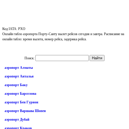
Код IATA: PXO
Онлайн табло аэропорта Порту-Санту вылет рейсов сегодня и завтра. Расписание на
онлайн табло: время вылета, номер рейса, задержка рейса.
Поиск:
аэропорт Алматы
аэропорт Анталья
аэропорт Баку
аэропорт Барселона
аэропорт Бен Гурион
аэропорт Варшава Шопен
аэропорт Дубай
аэропорт Краков