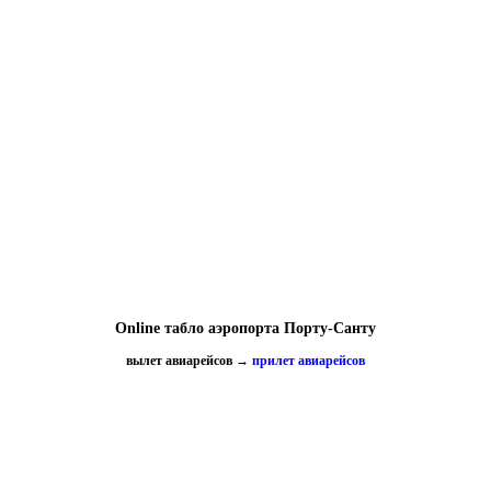
Online табло аэропорта Порту-Санту
вылет авиарейсов
→
прилет авиарейсов