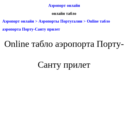
Аэропорт онлайн
онлайн табло
Аэропорт онлайн
>
Аэропорты Португалии
>
Online табло
аэропорта Порту-Санту прилет
Online табло аэропорта Порту-
Санту прилет