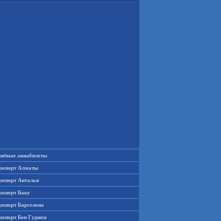
шёвые авиабилеты
ропорт Алматы
ропорт Анталья
ропорт Баку
ропорт Барселона
ропорт Бен Гурион