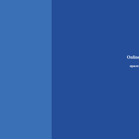
Onlin
приле