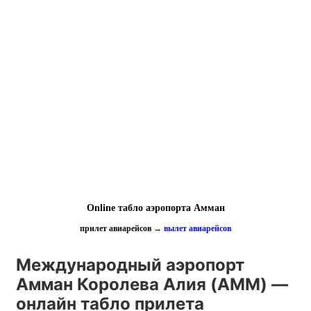
Online табло аэропорта Амман
прилет авиарейсов
→
вылет авиарейсов