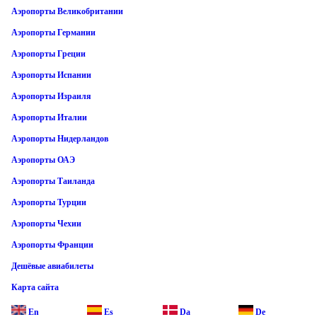
Аэропорты Великобритании
Аэропорты Германии
Аэропорты Греции
Аэропорты Испании
Аэропорты Израиля
Аэропорты Италии
Аэропорты Нидерландов
Аэропорты ОАЭ
Аэропорты Таиланда
Аэропорты Турции
Аэропорты Чехии
Аэропорты Франции
Дешёвые авиабилеты
Карта сайта
En
Es
Da
De