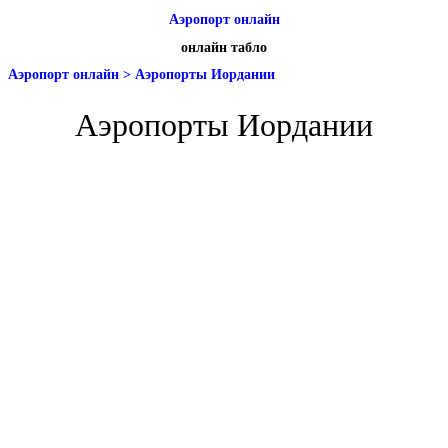
Аэропорт онлайн
онлайн табло
Аэропорт онлайн
>
Аэропорты Иордании
Аэропорты Иордании