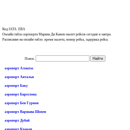
Код IATA: EBA
Онлайн табло аэропорта Марина Ди Кампо вылет рейсов сегодня и завтра.
Расписание на онлайн табло: время вылета, номер рейса, задержка рейса.
Поиск:
аэропорт Алматы
аэропорт Анталья
аэропорт Баку
аэропорт Барселона
аэропорт Бен Гурион
аэропорт Варшава Шопен
аэропорт Дубай
аэропорт Краков