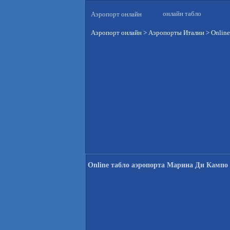
онлайн табло
Аэропорт онлайн
Аэропорт онлайн
>
Аэропорты Италии
>
Onlin
Online табло аэропорта Марина Ди Кампо