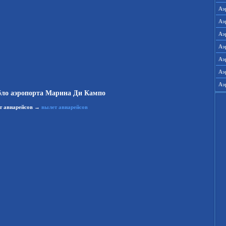
Аэ
Аэ
Аэ
Аэ
Аэ
Аэ
Аэ
абло аэропорта Марина Ди Кампо
т авиарейсов
→
вылет авиарейсов