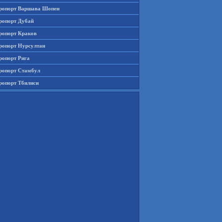
ропорт Варшава Шопен
ропорт Дубай
ропорт Краков
ропорт Нурсултан
ропорт Рига
ропорт Стамбул
ропорт Тбилиси