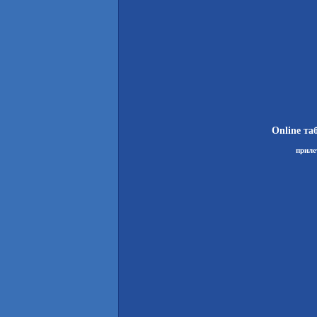
Online т
приле