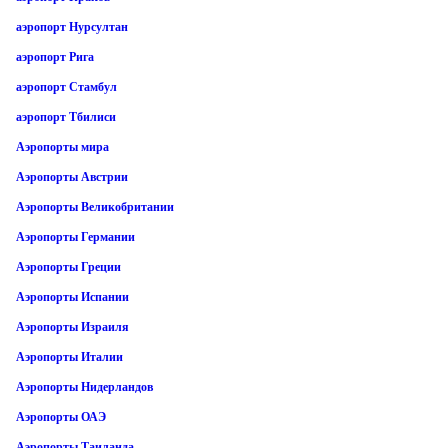
аэропорт Нурсултан
аэропорт Рига
аэропорт Стамбул
аэропорт Тбилиси
Аэропорты мира
Аэропорты Австрии
Аэропорты Великобритании
Аэропорты Германии
Аэропорты Греции
Аэропорты Испании
Аэропорты Израиля
Аэропорты Италии
Аэропорты Нидерландов
Аэропорты ОАЭ
Аэропорты Таиланда