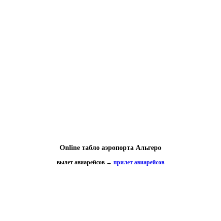
Online табло аэропорта Альгеро
вылет авиарейсов
→
прилет авиарейсов