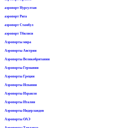
аэропорт Нурсултан
аэропорт Рига
аэропорт Стамбул
аэропорт Тбилиси
Аэропорты мира
Аэропорты Австрии
Аэропорты Великобритании
Аэропорты Германии
Аэропорты Греции
Аэропорты Испании
Аэропорты Израиля
Аэропорты Италии
Аэропорты Нидерландов
Аэропорты ОАЭ
Аэропорты Таиланда