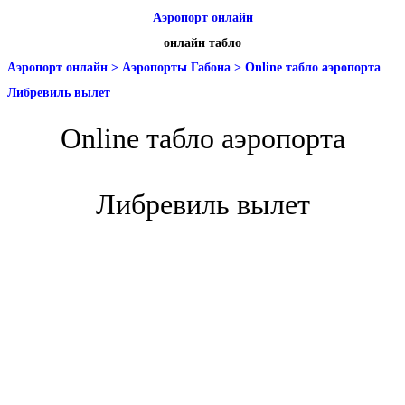
Аэропорт онлайн
онлайн табло
Аэропорт онлайн
>
Аэропорты Габона
>
Online табло аэропорта
Либревиль вылет
Online табло аэропорта
Либревиль вылет