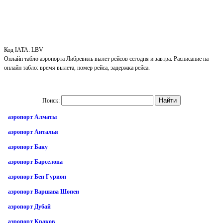
Код IATA: LBV
Онлайн табло аэропорта Либревиль вылет рейсов сегодня и завтра. Расписание на
онлайн табло: время вылета, номер рейса, задержка рейса.
Поиск:
аэропорт Алматы
аэропорт Анталья
аэропорт Баку
аэропорт Барселона
аэропорт Бен Гурион
аэропорт Варшава Шопен
аэропорт Дубай
аэропорт Краков