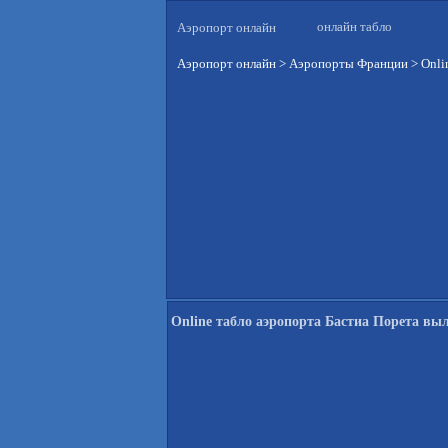
онлайн табло
Аэропорт онлайн
Аэропорт онлайн
>
Аэропорты Франции
>
Onli
Online табло аэропорта Бастиа Порета вы