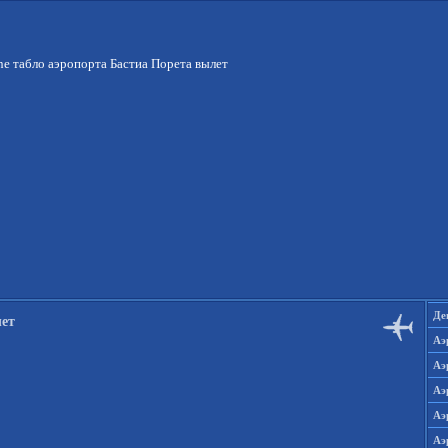
ne табло аэропорта Бастиа Порета вылет
Де
лет
Аэ
Аэ
Аэ
Аэ
Аэ