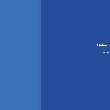
Online 
вылет