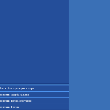
line табло аэропортов мира
ропорты Азербайджана
ропорты Великобритании
ропорты Грузии