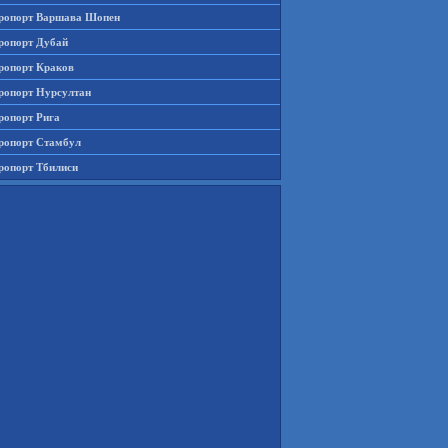
ропорт Варшава Шопен
ропорт Дубай
ропорт Краков
ропорт Нурсултан
ропорт Рига
ропорт Стамбул
ропорт Тбилиси