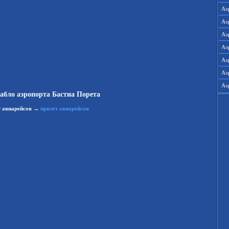
Аэ
Аэ
Аэ
Аэ
Аэ
Аэ
Аэ
табло аэропорта Бастиа Порета
 авиарейсов
→
прилет авиарейсов