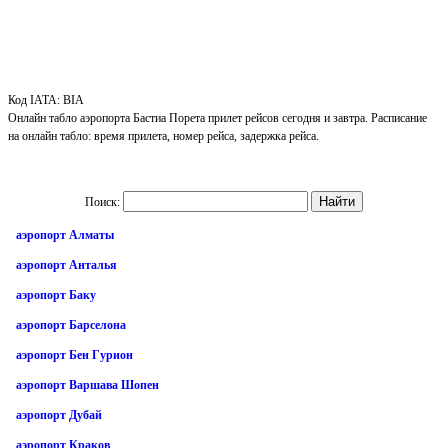
Код IATA: BIA
Онлайн табло аэропорта Бастиа Порета прилет рейсов сегодня и завтра. Расписание
на онлайн табло: время прилета, номер рейса, задержка рейса.
Поиск:
аэропорт Алматы
аэропорт Анталья
аэропорт Баку
аэропорт Барселона
аэропорт Бен Гурион
аэропорт Варшава Шопен
аэропорт Дубай
аэропорт Краков