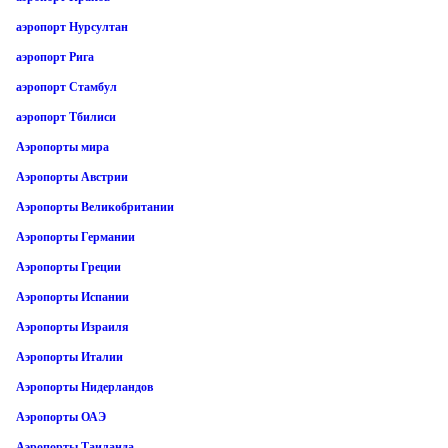
аэропорт Нурсултан
аэропорт Рига
аэропорт Стамбул
аэропорт Тбилиси
Аэропорты мира
Аэропорты Австрии
Аэропорты Великобритании
Аэропорты Германии
Аэропорты Греции
Аэропорты Испании
Аэропорты Израиля
Аэропорты Италии
Аэропорты Нидерландов
Аэропорты ОАЭ
Аэропорты Таиланда