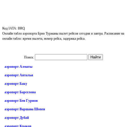
Код IATA: BRQ
Онлайн табло аэропорта Брно Туржаны вылет рейсов сегодня и завтра. Расписание на
онлайн табло: время вылета, номер рейса, задержка рейса.
Поиск:
аэропорт Алматы
аэропорт Анталья
аэропорт Баку
аэропорт Барселона
аэропорт Бен Гурион
аэропорт Варшава Шопен
аэропорт Дубай
аэропорт Краков