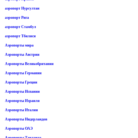
аэропорт Нурсултан
аэропорт Рига
аэропорт Стамбул
аэропорт Тбилиси
Аэропорты мира
Аэропорты Австрии
Аэропорты Великобритании
Аэропорты Германии
Аэропорты Греции
Аэропорты Испании
Аэропорты Израиля
Аэропорты Италии
Аэропорты Нидерландов
Аэропорты ОАЭ
Аэропорты Таиланда