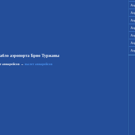
Аэ
Аэ
Аэ
Аэ
Аэ
Аэ
Аэ
табло аэропорта Брно Туржаны
т авиарейсов
→
вылет авиарейсов