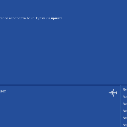
 табло аэропорта Брно Туржаны прилет
Де
лет
Аэ
Аэ
Аэ
Аэ
Аэ