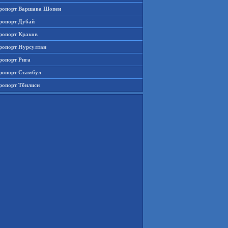
ропорт Варшава Шопен
ропорт Дубай
ропорт Краков
ропорт Нурсултан
ропорт Рига
ропорт Стамбул
ропорт Тбилиси