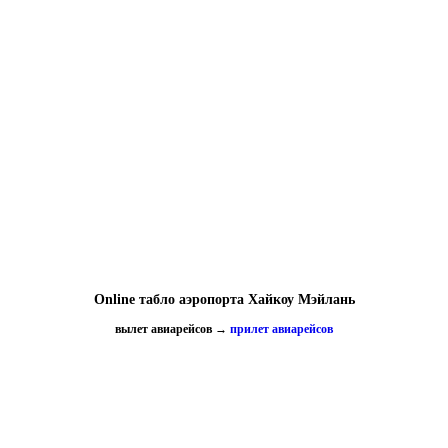
Online табло аэропорта Хайкоу Мэйлань
вылет авиарейсов
→
прилет авиарейсов