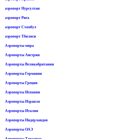
аэропорт Нурсултан
аэропорт Рига
аэропорт Стамбул
аэропорт Тбилиси
Аэропорты мира
Аэропорты Австрии
Аэропорты Великобритании
Аэропорты Германии
Аэропорты Греции
Аэропорты Испании
Аэропорты Израиля
Аэропорты Италии
Аэропорты Нидерландов
Аэропорты ОАЭ
Аэропорты Таиланда