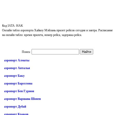
Код IATA: HAK
Онлайн табло аэропорта Хайкоу Мэйлань прилет рейсов сегодня и завтра. Расписание
на онлайн табло: время прилета, номер рейса, задержка рейса.
Поиск:
аэропорт Алматы
аэропорт Анталья
аэропорт Баку
аэропорт Барселона
аэропорт Бен Гурион
аэропорт Варшава Шопен
аэропорт Дубай
аэропорт Краков