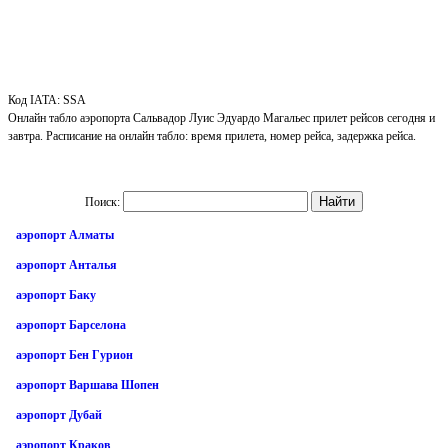
Код IATA: SSA
Онлайн табло аэропорта Сальвадор Луис Эдуардо Магальес прилет рейсов сегодня и
завтра. Расписание на онлайн табло: время прилета, номер рейса, задержка рейса.
Поиск:
аэропорт Алматы
аэропорт Анталья
аэропорт Баку
аэропорт Барселона
аэропорт Бен Гурион
аэропорт Варшава Шопен
аэропорт Дубай
аэропорт Краков