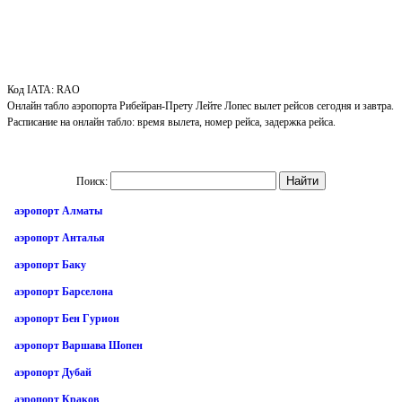
Код IATA: RAO
Онлайн табло аэропорта Рибейран-Прету Лейте Лопес вылет рейсов сегодня и завтра.
Расписание на онлайн табло: время вылета, номер рейса, задержка рейса.
Поиск:
аэропорт Алматы
аэропорт Анталья
аэропорт Баку
аэропорт Барселона
аэропорт Бен Гурион
аэропорт Варшава Шопен
аэропорт Дубай
аэропорт Краков