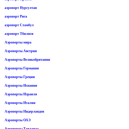
аэропорт Нурсултан
аэропорт Рига
аэропорт Стамбул
аэропорт Тбилиси
Аэропорты мира
Аэропорты Австрии
Аэропорты Великобритании
Аэропорты Германии
Аэропорты Греции
Аэропорты Испании
Аэропорты Израиля
Аэропорты Италии
Аэропорты Нидерландов
Аэропорты ОАЭ
Аэропорты Таиланда