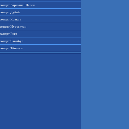
ропорт Варшава Шопен
ропорт Дубай
ропорт Краков
ропорт Нурсултан
ропорт Рига
ропорт Стамбул
ропорт Тбилиси