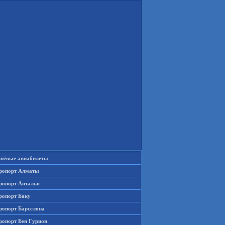
шёвые авиабилеты
ропорт Алматы
ропорт Анталья
ропорт Баку
ропорт Барселона
ропорт Бен Гурион