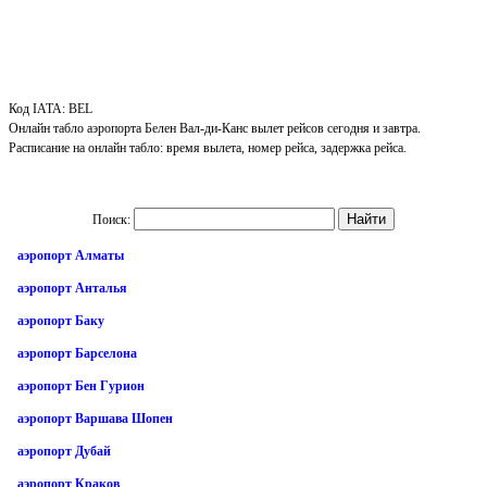
Код IATA: BEL
Онлайн табло аэропорта Белен Вал-ди-Канс вылет рейсов сегодня и завтра.
Расписание на онлайн табло: время вылета, номер рейса, задержка рейса.
Поиск:
аэропорт Алматы
аэропорт Анталья
аэропорт Баку
аэропорт Барселона
аэропорт Бен Гурион
аэропорт Варшава Шопен
аэропорт Дубай
аэропорт Краков