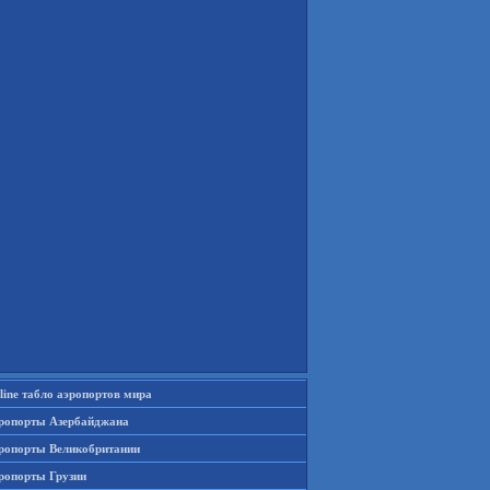
line табло аэропортов мира
ропорты Азербайджана
ропорты Великобритании
ропорты Грузии