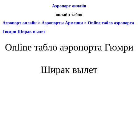
Аэропорт онлайн
онлайн табло
Аэропорт онлайн
>
Аэропорты Армении
>
Online табло аэропорта
Гюмри Ширак вылет
Online табло аэропорта Гюмри
Ширак вылет