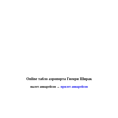
Online табло аэропорта Гюмри Ширак
вылет авиарейсов
→
прилет авиарейсов