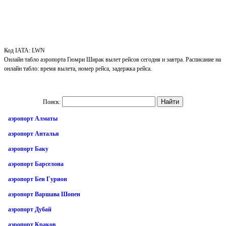
Код IATA: LWN
Онлайн табло аэропорта Гюмри Ширак вылет рейсов сегодня и завтра. Расписание на
онлайн табло: время вылета, номер рейса, задержка рейса.
Поиск:
аэропорт Алматы
аэропорт Анталья
аэропорт Баку
аэропорт Барселона
аэропорт Бен Гурион
аэропорт Варшава Шопен
аэропорт Дубай
аэропорт Краков