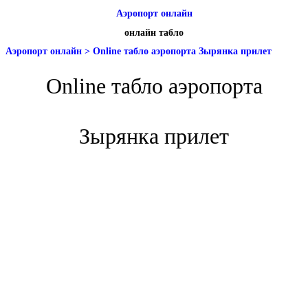
Аэропорт онлайн
онлайн табло
Аэропорт онлайн
>
Online табло аэропорта Зырянка прилет
Online табло аэропорта
Зырянка прилет