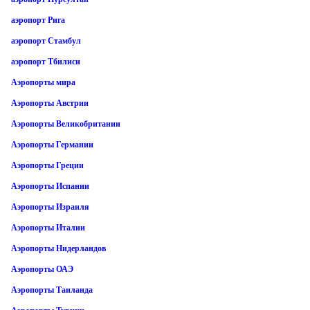
аэропорт Рига
аэропорт Стамбул
аэропорт Тбилиси
Аэропорты мира
Аэропорты Австрии
Аэропорты Великобритании
Аэропорты Германии
Аэропорты Греции
Аэропорты Испании
Аэропорты Израиля
Аэропорты Италии
Аэропорты Нидерландов
Аэропорты ОАЭ
Аэропорты Таиланда