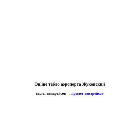
Online табло аэропорта Жуковский
вылет авиарейсов
→
прилет авиарейсов