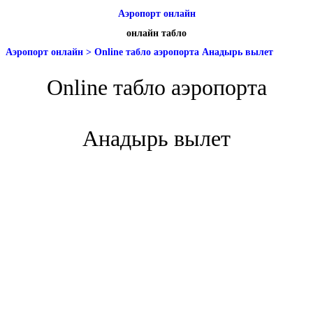
Аэропорт онлайн
онлайн табло
Аэропорт онлайн
>
Online табло аэропорта Анадырь вылет
Online табло аэропорта
Анадырь вылет