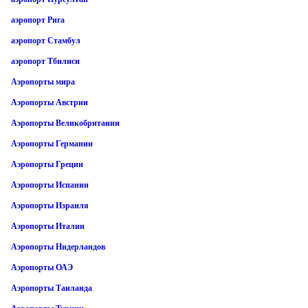
аэропорт Рига
аэропорт Стамбул
аэропорт Тбилиси
Аэропорты мира
Аэропорты Австрии
Аэропорты Великобритании
Аэропорты Германии
Аэропорты Греции
Аэропорты Испании
Аэропорты Израиля
Аэропорты Италии
Аэропорты Нидерландов
Аэропорты ОАЭ
Аэропорты Таиланда