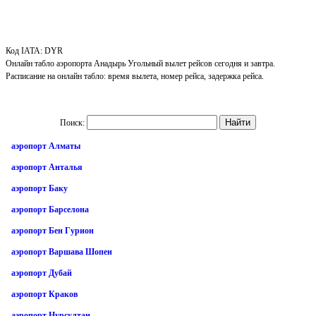
Код IATA: DYR
Онлайн табло аэропорта Анадырь Угольный вылет рейсов сегодня и завтра.
Расписание на онлайн табло: время вылета, номер рейса, задержка рейса.
Поиск:
аэропорт Алматы
аэропорт Анталья
аэропорт Баку
аэропорт Барселона
аэропорт Бен Гурион
аэропорт Варшава Шопен
аэропорт Дубай
аэропорт Краков
аэропорт Нурсултан