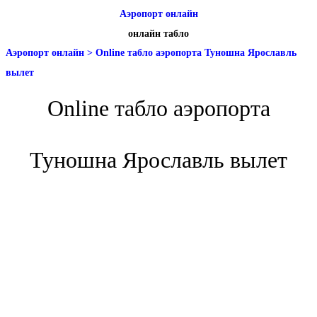
Аэропорт онлайн
онлайн табло
Аэропорт онлайн
>
Online табло аэропорта Туношна Ярославль
вылет
Online табло аэропорта
Туношна Ярославль вылет