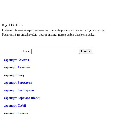
Код IATA: OVB
Онлайн табло аэропорта Толмачево Новосибирск вылет рейсов сегодня и завтра.
Расписание на онлайн табло: время вылета, номер рейса, задержка рейса.
Поиск:
аэропорт Алматы
аэропорт Анталья
аэропорт Баку
аэропорт Барселона
аэропорт Бен Гурион
аэропорт Варшава Шопен
аэропорт Дубай
аэропорт Краков