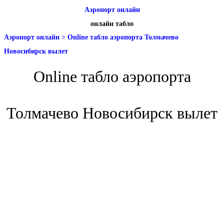
Аэропорт онлайн
онлайн табло
Аэропорт онлайн
>
Online табло аэропорта Толмачево
Новосибирск вылет
Online табло аэропорта
Толмачево Новосибирск вылет