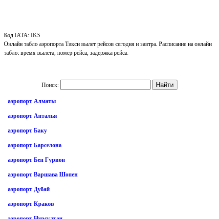
Код IATA: IKS
Онлайн табло аэропорта Тикси вылет рейсов сегодня и завтра. Расписание на онлайн
табло: время вылета, номер рейса, задержка рейса.
Поиск:
аэропорт Алматы
аэропорт Анталья
аэропорт Баку
аэропорт Барселона
аэропорт Бен Гурион
аэропорт Варшава Шопен
аэропорт Дубай
аэропорт Краков
аэропорт Нурсултан