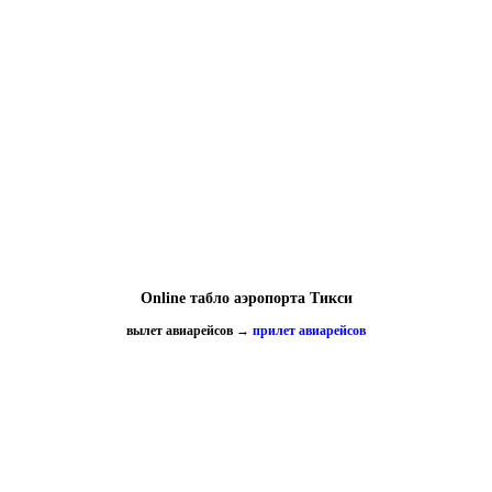
Online табло аэропорта Тикси
вылет авиарейсов
→
прилет авиарейсов