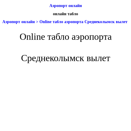
Аэропорт онлайн
онлайн табло
Аэропорт онлайн
>
Online табло аэропорта Среднеколымск вылет
Online табло аэропорта
Среднеколымск вылет