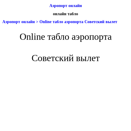
Аэропорт онлайн
онлайн табло
Аэропорт онлайн
>
Online табло аэропорта Советский вылет
Online табло аэропорта
Советский вылет