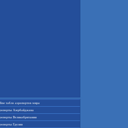
line табло аэропортов мира
ропорты Азербайджана
ропорты Великобритании
ропорты Грузии