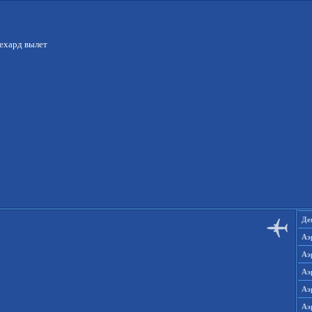
лехард вылет
Де
Аэ
Аэ
Аэ
Аэ
Аэ