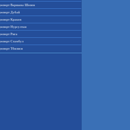
ропорт Варшава Шопен
ропорт Дубай
ропорт Краков
ропорт Нурсултан
ропорт Рига
ропорт Стамбул
ропорт Тбилиси